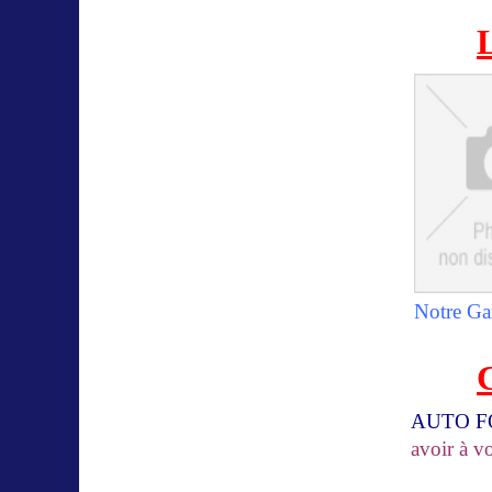
L
Notre Gar
AUTO 
avoir à v