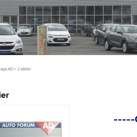
rage AD
>
L'atelier
ier
----