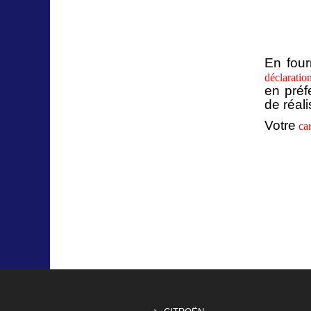
En four
déclaratio
en préf
de réal
Votre
car